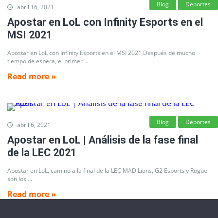
Blog
Deportes
abril 16, 2021
Apostar en LoL con Infinity Esports en el
MSI 2021
Apostar en LoL con Infinity Esports en el MSI 2021 Después de mucho
tiempo de espera, el primer ...
Read more »
Blog
Deportes
abril 6, 2021
Apostar en LoL | Análisis de la fase final
de la LEC 2021
Apostar en LoL, camino a la final de la LEC MAD Lions, G2 Esports y Rogue
son los ...
Read more »