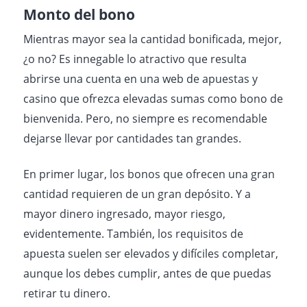
Monto del bono
Mientras mayor sea la cantidad bonificada, mejor,
¿o no? Es innegable lo atractivo que resulta
abrirse una cuenta en una web de apuestas y
casino que ofrezca elevadas sumas como bono de
bienvenida. Pero, no siempre es recomendable
dejarse llevar por cantidades tan grandes.
En primer lugar, los bonos que ofrecen una gran
cantidad requieren de un gran depósito. Y a
mayor dinero ingresado, mayor riesgo,
evidentemente. También, los requisitos de
apuesta suelen ser elevados y difíciles completar,
aunque los debes cumplir, antes de que puedas
retirar tu dinero.