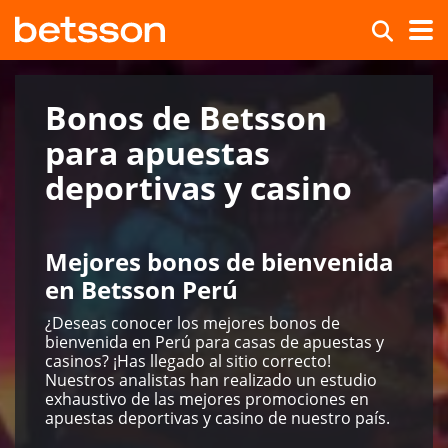
Bonos de Betsson
para apuestas
deportivas y casino
Mejores bonos de bienvenida
en Betsson Perú
¿Deseas conocer los mejores bonos de
bienvenida en Perú para casas de apuestas y
casinos? ¡Has llegado al sitio correcto!
Nuestros analistas han realizado un estudio
exhaustivo de las mejores promociones en
apuestas deportivas y casino de nuestro país.