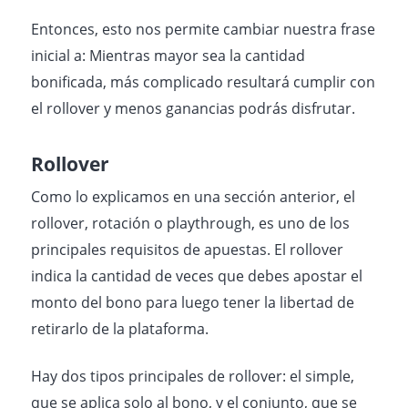
Entonces, esto nos permite cambiar nuestra frase
inicial a: Mientras mayor sea la cantidad
bonificada, más complicado resultará cumplir con
el rollover y menos ganancias podrás disfrutar.
Rollover
Como lo explicamos en una sección anterior, el
rollover, rotación o playthrough, es uno de los
principales requisitos de apuestas. El rollover
indica la cantidad de veces que debes apostar el
monto del bono para luego tener la libertad de
retirarlo de la plataforma.
Hay dos tipos principales de rollover: el simple,
que se aplica solo al bono, y el conjunto, que se