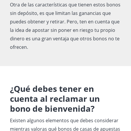
Otra de las características que tienen estos bonos
sin depósito, es que limitan las ganancias que
puedes obtener y retirar. Pero, ten en cuenta que
la idea de apostar sin poner en riesgo tu propio
dinero es una gran ventaja que otros bonos no te
ofrecen.
¿Qué debes tener en
cuenta al reclamar un
bono de bienvenida?
Existen algunos elementos que debes considerar
mientras valoras qué bonos de casas de apuestas