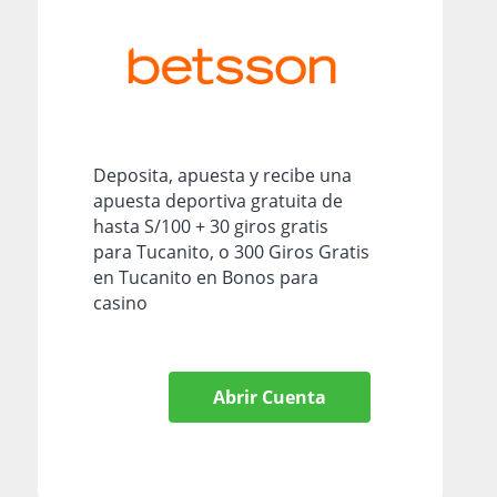
Deposita, apuesta y recibe una
apuesta deportiva gratuita de
hasta S/100 + 30 giros gratis
para Tucanito, o 300 Giros Gratis
en Tucanito en Bonos para
casino
Abrir Cuenta