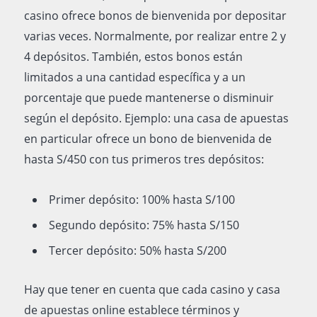
casino ofrece bonos de bienvenida por depositar
varias veces. Normalmente, por realizar entre 2 y
4 depósitos. También, estos bonos están
limitados a una cantidad específica y a un
porcentaje que puede mantenerse o disminuir
según el depósito. Ejemplo: una casa de apuestas
en particular ofrece un bono de bienvenida de
hasta S/450 con tus primeros tres depósitos:
Primer depósito: 100% hasta S/100
Segundo depósito: 75% hasta S/150
Tercer depósito: 50% hasta S/200
Hay que tener en cuenta que cada casino y casa
de apuestas online establece términos y