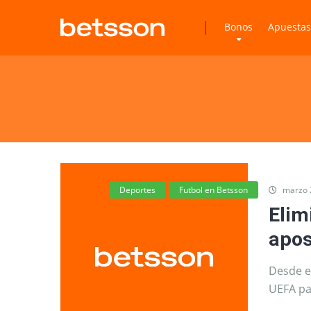
Bonos
Apuestas
Deportes
Futbol en Betsson
marzo 
Elim
apos
Desde e
UEFA pa