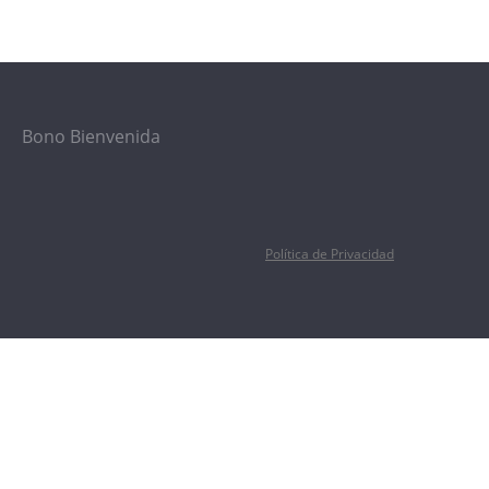
Bono Bienvenida
Política de Privacidad