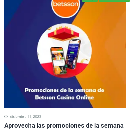
diciembre 11, 2023
Aprovecha las promociones de la semana