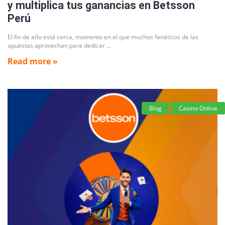
y multiplica tus ganancias en Betsson
Perú
El fin de año está cerca, momento en el que muchos fanáticos de las
apuestas aprovechan para dedicar ...
Read more »
Blog
Casino Online