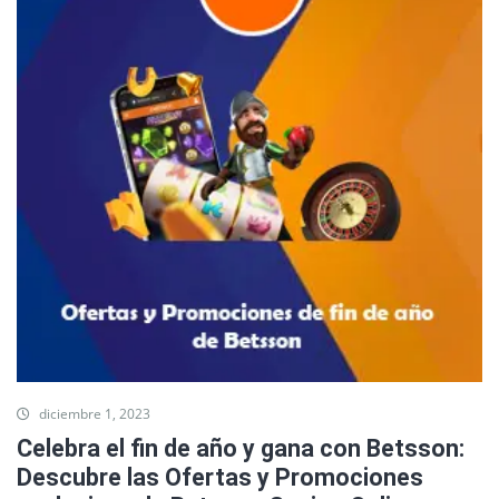
diciembre 1, 2023
Celebra el fin de año y gana con Betsson:
Descubre las Ofertas y Promociones