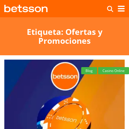
Etiqueta:
Ofertas y
Promociones
Blog
Casino Online