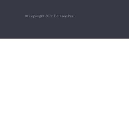
© Copyright 2026 Betsson Perú