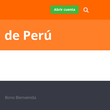
Abrir cuenta
1 de Perú
Bono Bienvenida