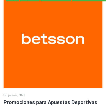
junio 6, 2021
Promociones para Apuestas Deportivas