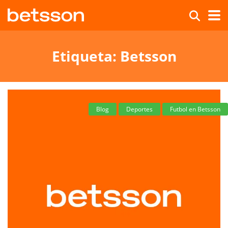
Etiqueta:
Betsson
Blog
Deportes
Futbol en Betsson