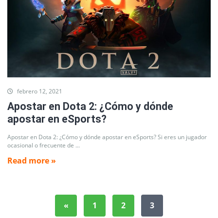
febrero 12, 2021
Apostar en Dota 2: ¿Cómo y dónde
apostar en eSports?
Apostar en Dota 2: ¿Cómo y dónde apostar en eSports? Si eres un jugador
ocasional o frecuente de ...
Read more »
«
1
2
3