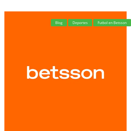
Blog
Deportes
Futbol en Betsson