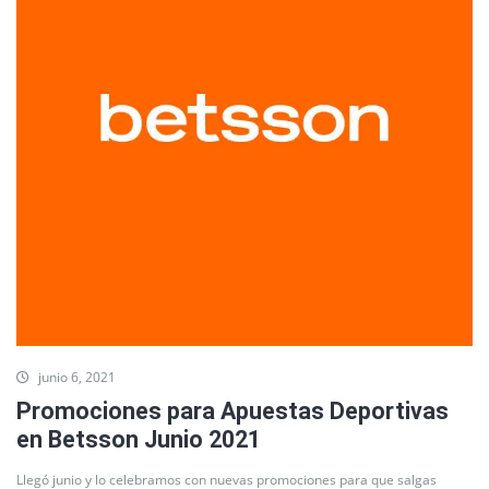
junio 6, 2021
Promociones para Apuestas Deportivas
en Betsson Junio 2021
Llegó junio y lo celebramos con nuevas promociones para que salgas