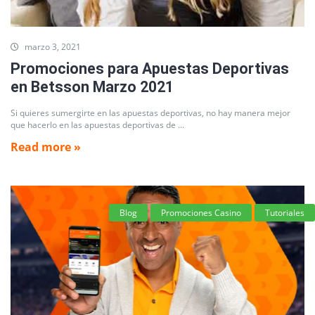
marzo 3, 2021
Promociones para Apuestas Deportivas
en Betsson Marzo 2021
Si quieres sumergirte en las apuestas deportivas, no hay manera mejor
que hacerlo en las apuestas deportivas de ...
Read more »
Blog
Promociones Casino
Tutoriales