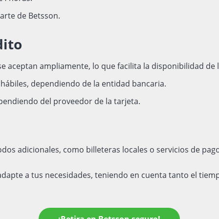
parte de Betsson.
dito
se aceptan ampliamente, lo que facilita la disponibilidad de 
s hábiles, dependiendo de la entidad bancaria.
pendiendo del proveedor de la tarjeta.
s adicionales, como billeteras locales o servicios de pago
adapte a tus necesidades, teniendo en cuenta tanto el tie