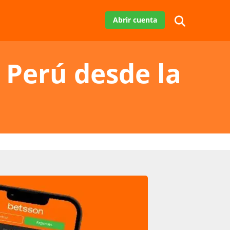
Abrir cuenta
 Perú desde la