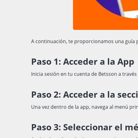
A continuación, te proporcionamos una guía p
Paso 1: Acceder a la App
Inicia sesión en tu cuenta de Betsson a través
Paso 2: Acceder a la secc
Una vez dentro de la app, navega al menú princ
Paso 3: Seleccionar el m