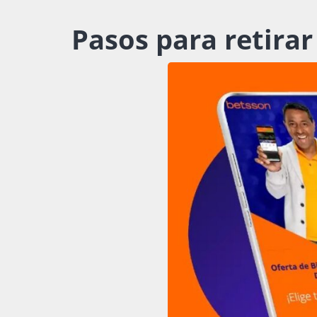
Pasos para retirar