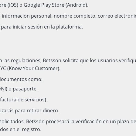
re (iOS) o Google Play Store (Android).
u información personal: nombre completo, correo electrónic
ara iniciar sesión en la plataforma.
n las regulaciones, Betsson solicita que los usuarios verifiq
KYC (Know Your Customer).
de documentos como:
NI) o pasaporte.
actura de servicios).
izarás para retirar dinero.
licitados, Betsson procesará la verificación en un plazo d
os en el registro.