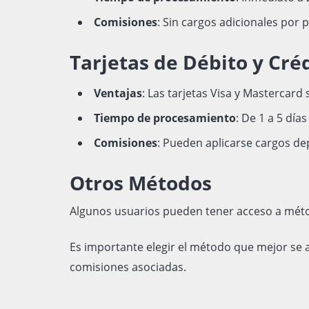
Comisiones
: Sin cargos adicionales por 
Tarjetas de Débito y Cré
Ventajas
: Las tarjetas Visa y Mastercard 
Tiempo de procesamiento
: De 1 a 5 día
Comisiones
: Pueden aplicarse cargos de
Otros Métodos
Algunos usuarios pueden tener acceso a método
Es importante elegir el método que mejor se 
comisiones asociadas.