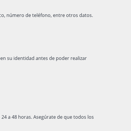
o, número de teléfono, entre otros datos.
uen su identidad antes de poder realizar
e 24 a 48 horas. Asegúrate de que todos los