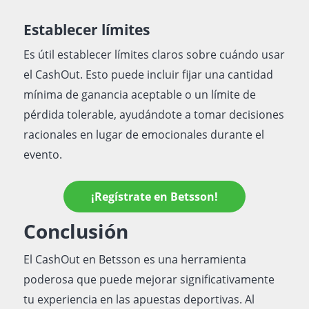
Establecer límites
Es útil establecer límites claros sobre cuándo usar
el CashOut. Esto puede incluir fijar una cantidad
mínima de ganancia aceptable o un límite de
pérdida tolerable, ayudándote a tomar decisiones
racionales en lugar de emocionales durante el
evento.
¡
Regístrate
en Betsson!
Conclusión
El CashOut en Betsson es una herramienta
poderosa que puede mejorar significativamente
tu experiencia en las apuestas deportivas. Al