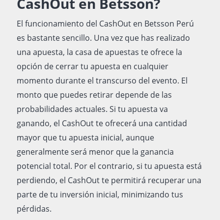
CashOut en Betsson?
El funcionamiento del CashOut en Betsson Perú
es bastante sencillo. Una vez que has realizado
una apuesta, la casa de apuestas te ofrece la
opción de cerrar tu apuesta en cualquier
momento durante el transcurso del evento. El
monto que puedes retirar depende de las
probabilidades actuales. Si tu apuesta va
ganando, el CashOut te ofrecerá una cantidad
mayor que tu apuesta inicial, aunque
generalmente será menor que la ganancia
potencial total. Por el contrario, si tu apuesta está
perdiendo, el CashOut te permitirá recuperar una
parte de tu inversión inicial, minimizando tus
pérdidas.