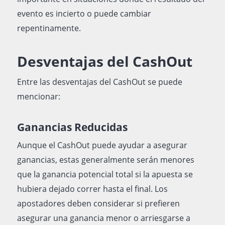
evento es incierto o puede cambiar
repentinamente.
Desventajas del CashOut
Entre las desventajas del CashOut se puede
mencionar:
Ganancias Reducidas
Aunque el CashOut puede ayudar a asegurar
ganancias, estas generalmente serán menores
que la ganancia potencial total si la apuesta se
hubiera dejado correr hasta el final. Los
apostadores deben considerar si prefieren
asegurar una ganancia menor o arriesgarse a