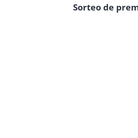
Sorteo de prem