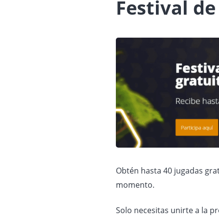
Festival de
Obtén hasta 40 jugadas gra
momento.
Solo necesitas unirte a la p