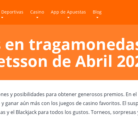
 Deportivas
Casino
App de Apuestas
Blog
 en tragamonedas
etsson de Abril 20
ones y posibilidades para obtener generosos premios. En el
 y ganar aún más con los juegos de casino favoritos. El susp
 y el Blackjack para todos los gustos. Torneos, sorpresas 