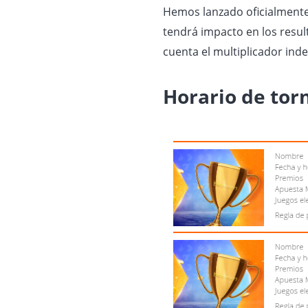
Hemos lanzado oficialmente
tendrá impacto en los resu
cuenta el multiplicador in
Horario de tor