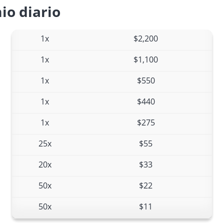
io diario
1x
$2,200
1x
$1,100
1x
$550
1x
$440
1x
$275
25x
$55
20x
$33
50x
$22
50x
$11