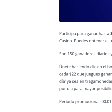
Participa para ganar hasta 
Casino. Puedes obtener el tr
Son 150 ganadores diarios y
Únete haciendo clic en el b
cada $22 que juegues ganarás
día’ ya sea en tragamonedas 
por día para mayor posibili
Período promocional: 00:01 