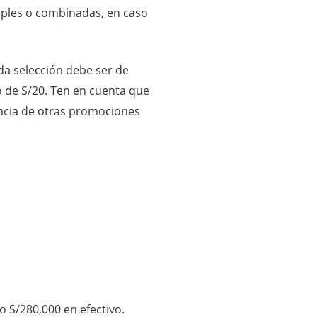
mples o combinadas, en caso
da selección debe ser de
o de S/20. Ten en cuenta que
encia de otras promociones
S/280,000 en efectivo.