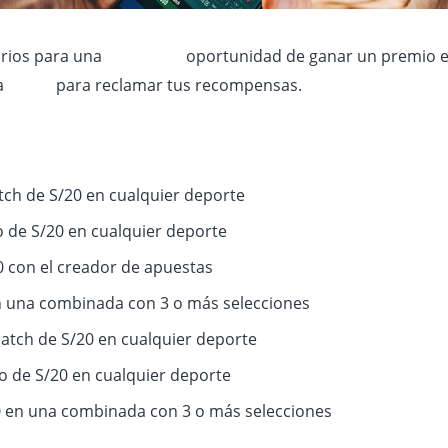
os diarios para una oportunidad de ganar un pr
mana para reclamar tus recompensas.
ch de S/20 en cualquier deporte
o de S/20 en cualquier deporte
0 con el creador de apuestas
n una combinada con 3 o más selecciones
atch de S/20 en cualquier deporte
o de S/20 en cualquier deporte
 en una combinada con 3 o más selecciones