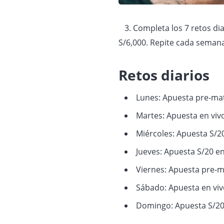
3. Completa los 7 ret
S/6,000. Repite cada se
Retos diarios
Lunes: Apuesta pre-mat
Martes: Apuesta en viv
Miércoles: Apuesta S/2
Jueves: Apuesta S/20 e
Viernes: Apuesta pre-m
Sábado: Apuesta en viv
Domingo: Apuesta S/20