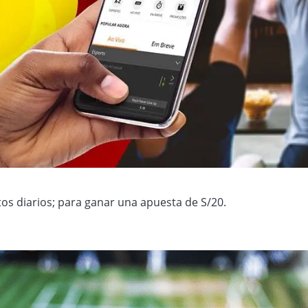
tos diarios; para ganar una apuesta de S/20.