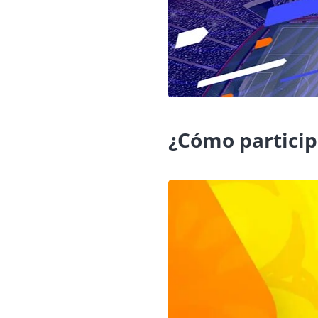
¿Cómo particip