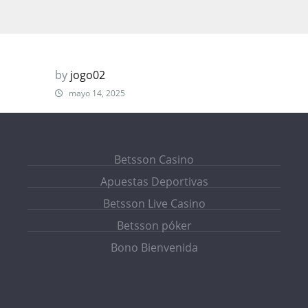
by
jogo02
mayo 14, 2025
Betsson Casino
Apuestas Deportivas
Betsson Live Casino
Betsson póker
Bono Bienvenida