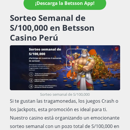
¡Descarga la Betsson App!
Sorteo Semanal de
S/100,000 en Betsson
Casino Perú
Sorteo semanal de S/100,000
Si te gustan las tragamonedas, los juegos Crash o
los Jackpots, esta promoción es ideal para ti.
Nuestro casino está organizando un emocionante
sorteo semanal con un pozo total de S/100,000 en