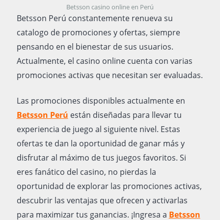
Betsson casino online en Perú
Betsson Perú constantemente renueva su
catalogo de promociones y ofertas, siempre
pensando en el bienestar de sus usuarios.
Actualmente, el casino online cuenta con varias
promociones activas que necesitan ser evaluadas.
Las promociones disponibles actualmente en
Betsson Perú
están diseñadas para llevar tu
experiencia de juego al siguiente nivel. Estas
ofertas te dan la oportunidad de ganar más y
disfrutar al máximo de tus juegos favoritos. Si
eres fanático del casino, no pierdas la
oportunidad de explorar las promociones activas,
descubrir las ventajas que ofrecen y activarlas
para maximizar tus ganancias. ¡Ingresa a
Betsson