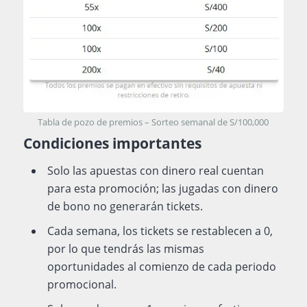
Tabla de pozo de premios – Sorteo semanal de S/100,000
Condiciones importantes
Solo las apuestas con dinero real cuentan
para esta promoción; las jugadas con dinero
de bono no generarán tickets.
Cada semana, los tickets se restablecen a 0,
por lo que tendrás las mismas
oportunidades al comienzo de cada periodo
promocional.