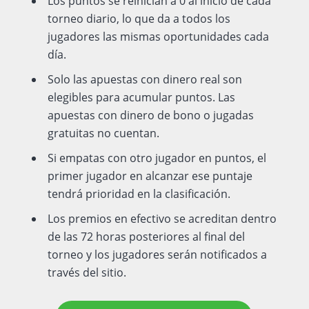
Los puntos se reinician a 0 al inicio de cada
torneo diario, lo que da a todos los
jugadores las mismas oportunidades cada
día.
Solo las apuestas con dinero real son
elegibles para acumular puntos. Las
apuestas con dinero de bono o jugadas
gratuitas no cuentan.
Si empatas con otro jugador en puntos, el
primer jugador en alcanzar ese puntaje
tendrá prioridad en la clasificación.
Los premios en efectivo se acreditan dentro
de las 72 horas posteriores al final del
torneo y los jugadores serán notificados a
través del sitio.