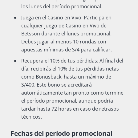
los lunes del período promocional.
Juega en el Casino en Vivo: Participa en
cualquier juego de Casino en Vivo de
Betsson durante el lunes promocional.
Debes jugar al menos 10 rondas con
apuestas mínimas de S/4 para calificar.
Recupera el 10% de tus pérdidas: Al final del
día, recibirás el 10% de tus pérdidas netas
como Bonusback, hasta un máximo de
S/400. Este bono se acreditará
automáticamente tan pronto como termine
el período promocional, aunque podría
tardar hasta 72 horas en caso de retrasos
técnicos.
Fechas del período promocional