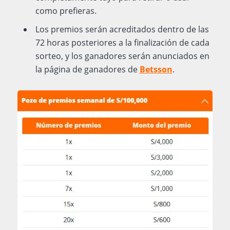
como prefieras.
Los premios serán acreditados dentro de las
72 horas posteriores a la finalización de cada
sorteo, y los ganadores serán anunciados en
la página de ganadores de
Betsson
.