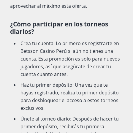
aprovechar al máximo esta oferta.
¿Cómo participar en los torneos
diarios?
Crea tu cuenta: Lo primero es registrarte en
Betsson Casino Perú si aún no tienes una
cuenta. Esta promoción es solo para nuevos
jugadores, así que asegúrate de crear tu
cuenta cuanto antes.
Haz tu primer depósito: Una vez que te
hayas registrado, realiza tu primer depósito
para desbloquear el acceso a estos torneos
exclusivos.
Únete al torneo diario: Después de hacer tu
primer depósito, recibirás tu primera