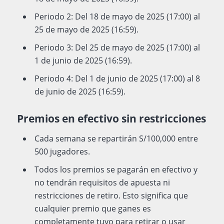
Periodo 2: Del 18 de mayo de 2025 (17:00) al
25 de mayo de 2025 (16:59).
Periodo 3: Del 25 de mayo de 2025 (17:00) al
1 de junio de 2025 (16:59).
Periodo 4: Del 1 de junio de 2025 (17:00) al 8
de junio de 2025 (16:59).
Premios en efectivo sin restricciones
Cada semana se repartirán S/100,000 entre
500 jugadores.
Todos los premios se pagarán en efectivo y
no tendrán requisitos de apuesta ni
restricciones de retiro. Esto significa que
cualquier premio que ganes es
completamente tuyo para retirar o usar