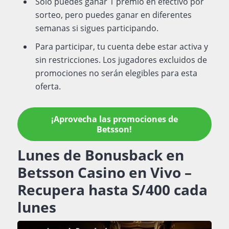
Solo puedes ganar 1 premio en efectivo por
sorteo, pero puedes ganar en diferentes
semanas si sigues participando.
Para participar, tu cuenta debe estar activa y
sin restricciones. Los jugadores excluidos de
promociones no serán elegibles para esta
oferta.
¡Aprovecha las promociones de
Betsson!
Lunes de Bonusback en
Betsson Casino en Vivo –
Recupera hasta S/400 cada
lunes