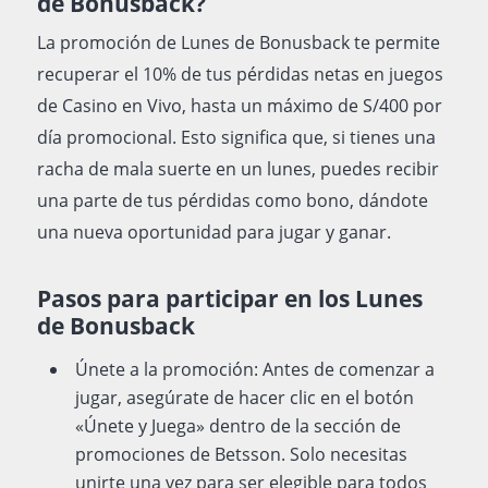
de Bonusback?
La promoción de Lunes de Bonusback te permite
recuperar el 10% de tus pérdidas netas en juegos
de Casino en Vivo, hasta un máximo de S/400 por
día promocional. Esto significa que, si tienes una
racha de mala suerte en un lunes, puedes recibir
una parte de tus pérdidas como bono, dándote
una nueva oportunidad para jugar y ganar.
Pasos para participar en los Lunes
de Bonusback
Únete a la promoción: Antes de comenzar a
jugar, asegúrate de hacer clic en el botón
«Únete y Juega» dentro de la sección de
promociones de Betsson. Solo necesitas
unirte una vez para ser elegible para todos