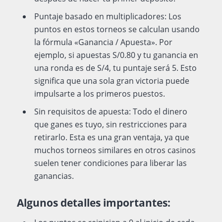
Puntaje basado en multiplicadores: Los
puntos en estos torneos se calculan usando
la fórmula «Ganancia / Apuesta». Por
ejemplo, si apuestas S/0.80 y tu ganancia en
una ronda es de S/4, tu puntaje será 5. Esto
significa que una sola gran victoria puede
impulsarte a los primeros puestos.
Sin requisitos de apuesta: Todo el dinero
que ganes es tuyo, sin restricciones para
retirarlo. Esta es una gran ventaja, ya que
muchos torneos similares en otros casinos
suelen tener condiciones para liberar las
ganancias.
Algunos detalles importantes: