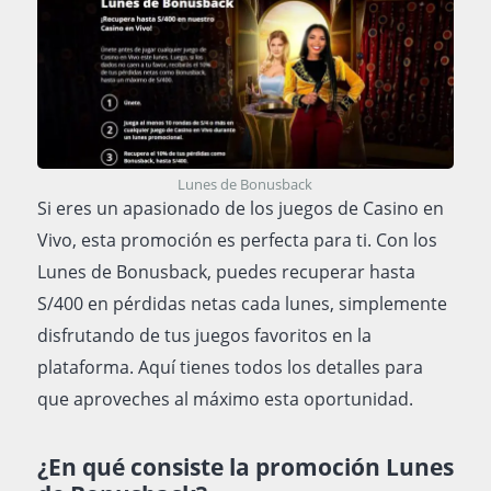
Lunes de Bonusback
Si eres un apasionado de los juegos de Casino en
Vivo, esta promoción es perfecta para ti. Con los
Lunes de Bonusback, puedes recuperar hasta
S/400 en pérdidas netas cada lunes, simplemente
disfrutando de tus juegos favoritos en la
plataforma. Aquí tienes todos los detalles para
que aproveches al máximo esta oportunidad.
¿En qué consiste la promoción Lunes