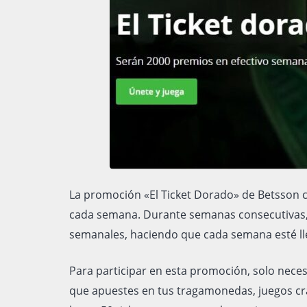
La promoción «El Ticket Dorado» de Betsson 
cada semana. Durante semanas consecutivas, l
semanales, haciendo que cada semana esté ll
Para participar en esta promoción, solo neces
que apuestes en tus tragamonedas, juegos cra