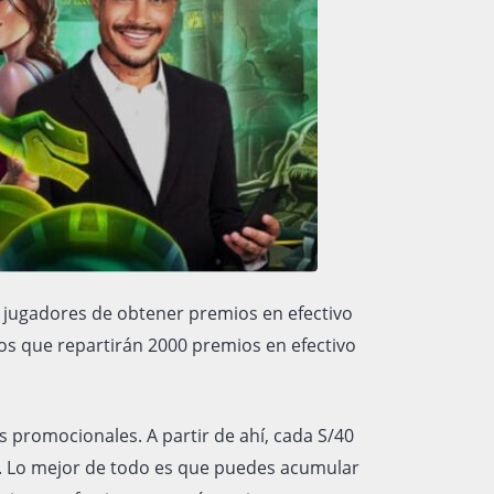
 jugadores de obtener premios en efectivo
os que repartirán 2000 premios en efectivo
 promocionales. A partir de ahí, cada S/40
eo. Lo mejor de todo es que puedes acumular