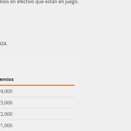
mios en efectivo que están en juego.
024.