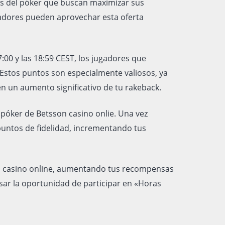
as del póker que buscan maximizar sus
adores pueden aprovechar esta oferta
7:00 y las 18:59 CEST, los jugadores que
. Estos puntos son especialmente valiosos, ya
en un aumento significativo de tu rakeback.
 póker de Betsson casino onlie. Una vez
puntos de fidelidad, incrementando tus
n casino online, aumentando tus recompensas
asar la oportunidad de participar en «Horas