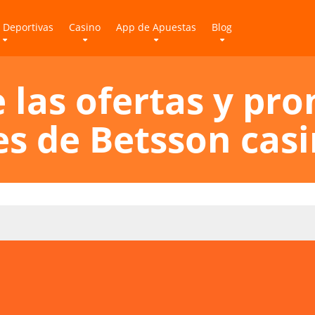
 Deportivas
Casino
App de Apuestas
Blog
 las ofertas y pr
s de Betsson casi