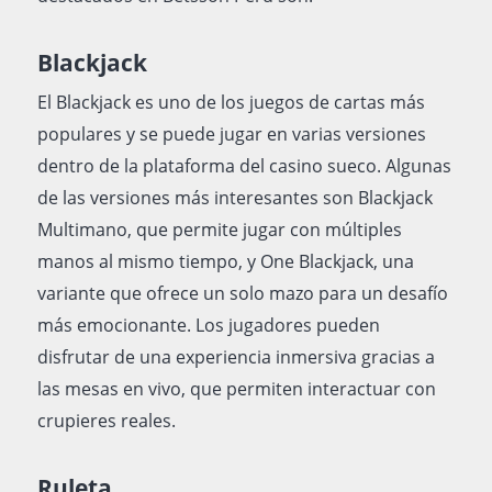
Blackjack
El Blackjack es uno de los juegos de cartas más
populares y se puede jugar en varias versiones
dentro de la plataforma del casino sueco. Algunas
de las versiones más interesantes son Blackjack
Multimano, que permite jugar con múltiples
manos al mismo tiempo, y One Blackjack, una
variante que ofrece un solo mazo para un desafío
más emocionante. Los jugadores pueden
disfrutar de una experiencia inmersiva gracias a
las mesas en vivo, que permiten interactuar con
crupieres reales.
Ruleta