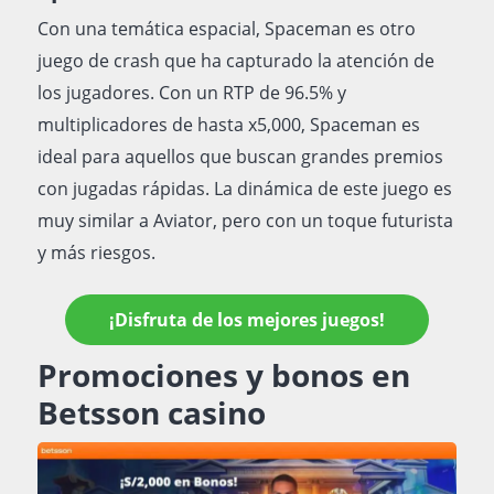
Con una temática espacial, Spaceman es otro
juego de crash que ha capturado la atención de
los jugadores. Con un RTP de 96.5% y
multiplicadores de hasta x5,000, Spaceman es
ideal para aquellos que buscan grandes premios
con jugadas rápidas. La dinámica de este juego es
muy similar a Aviator, pero con un toque futurista
y más riesgos.
¡Disfruta de los mejores juegos!
Promociones y bonos en
Betsson casino