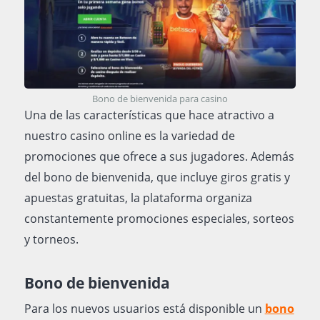
Bono de bienvenida para casino
Una de las características que hace atractivo a
nuestro casino online es la variedad de
promociones que ofrece a sus jugadores. Además
del bono de bienvenida, que incluye giros gratis y
apuestas gratuitas, la plataforma organiza
constantemente promociones especiales, sorteos
y torneos.
Bono de bienvenida
Para los nuevos usuarios está disponible un
bono