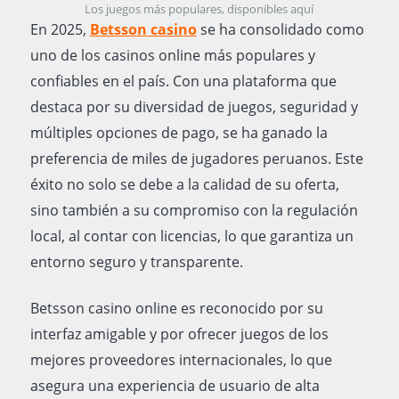
Los juegos más populares, disponibles aquí
En 2025,
Betsson casino
se ha consolidado como
uno de los casinos online más populares y
confiables en el país. Con una plataforma que
destaca por su diversidad de juegos, seguridad y
múltiples opciones de pago, se ha ganado la
preferencia de miles de jugadores peruanos. Este
éxito no solo se debe a la calidad de su oferta,
sino también a su compromiso con la regulación
local, al contar con licencias, lo que garantiza un
entorno seguro y transparente.
Betsson casino online es reconocido por su
interfaz amigable y por ofrecer juegos de los
mejores proveedores internacionales, lo que
asegura una experiencia de usuario de alta