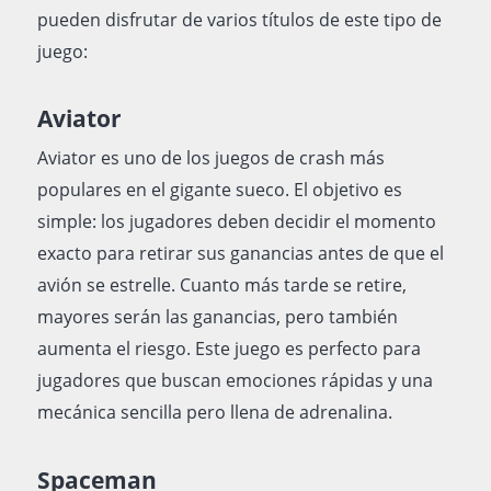
pueden disfrutar de varios títulos de este tipo de
juego:
Aviator
Aviator es uno de los juegos de crash más
populares en el gigante sueco. El objetivo es
simple: los jugadores deben decidir el momento
exacto para retirar sus ganancias antes de que el
avión se estrelle. Cuanto más tarde se retire,
mayores serán las ganancias, pero también
aumenta el riesgo. Este juego es perfecto para
jugadores que buscan emociones rápidas y una
mecánica sencilla pero llena de adrenalina.
Spaceman