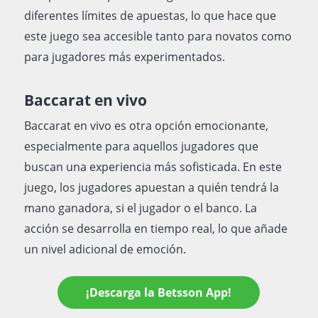
diferentes límites de apuestas, lo que hace que
este juego sea accesible tanto para novatos como
para jugadores más experimentados.
Baccarat en vivo
Baccarat en vivo es otra opción emocionante,
especialmente para aquellos jugadores que
buscan una experiencia más sofisticada. En este
juego, los jugadores apuestan a quién tendrá la
mano ganadora, si el jugador o el banco. La
acción se desarrolla en tiempo real, lo que añade
un nivel adicional de emoción.
¡Descarga la Betsson App!