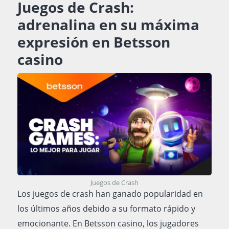
Juegos de Crash:
adrenalina en su máxima
expresión en Betsson
casino
Juegos de Crash
Los juegos de crash han ganado popularidad en
los últimos años debido a su formato rápido y
emocionante. En Betsson casino, los jugadores