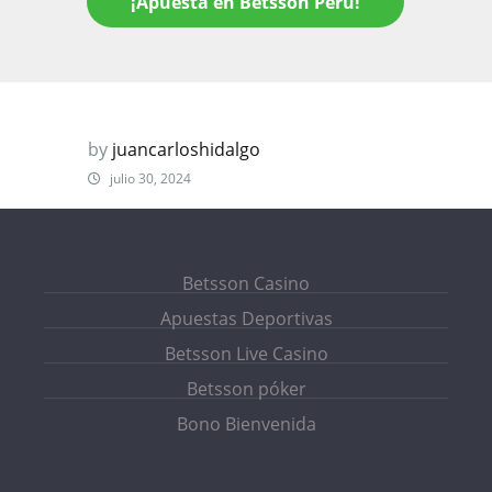
¡Apuesta en Betsson Perú!
by
juancarloshidalgo
julio 30, 2024
Betsson Casino
Apuestas Deportivas
Betsson Live Casino
Betsson póker
Bono Bienvenida