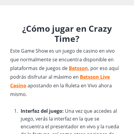
¿Cómo jugar en Crazy
Time?
Este Game Show es un juego de casino en vivo
que normalmente se encuentra disponible en
plataformas de juegos de
Betsson
, por eso aquí
podrás disfrutar al máximo en
Betsson Live
Casino
apostando en la Ruleta en Vivo ahora
mismo.
Interfaz del juego:
Una vez que accedes al
juego, verás la interfaz en la que se
encuentra el presentador en vivo y la rueda