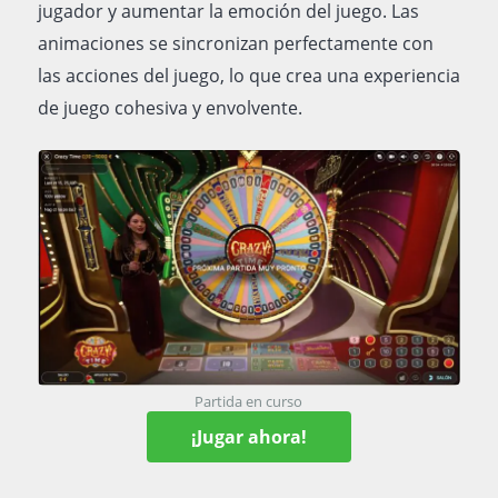
jugador y aumentar la emoción del juego. Las
animaciones se sincronizan perfectamente con
las acciones del juego, lo que crea una experiencia
de juego cohesiva y envolvente.
Partida en curso
¡Jugar ahora!