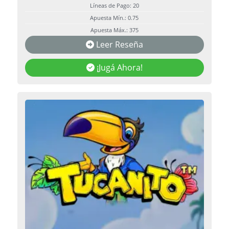
Líneas de Pago: 20
Apuesta Mín.: 0.75
Apuesta Máx.: 375
Leer Reseña
¡Jugá Ahora!