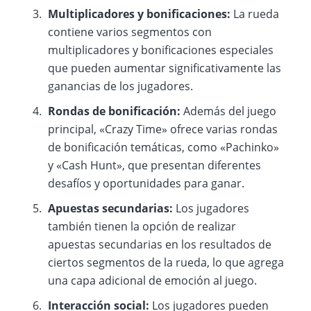
Multiplicadores y bonificaciones:
La rueda
contiene varios segmentos con
multiplicadores y bonificaciones especiales
que pueden aumentar significativamente las
ganancias de los jugadores.
Rondas de bonificación:
Además del juego
principal, «Crazy Time» ofrece varias rondas
de bonificación temáticas, como «Pachinko»
y «Cash Hunt», que presentan diferentes
desafíos y oportunidades para ganar.
Apuestas secundarias:
Los jugadores
también tienen la opción de realizar
apuestas secundarias en los resultados de
ciertos segmentos de la rueda, lo que agrega
una capa adicional de emoción al juego.
Interacción social:
Los jugadores pueden