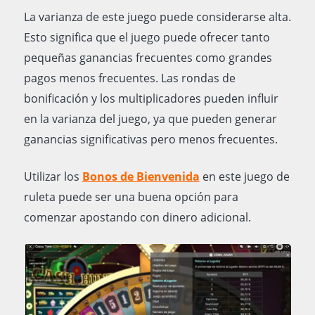
La varianza de este juego puede considerarse alta.
Esto significa que el juego puede ofrecer tanto
pequeñas ganancias frecuentes como grandes
pagos menos frecuentes. Las rondas de
bonificación y los multiplicadores pueden influir
en la varianza del juego, ya que pueden generar
ganancias significativas pero menos frecuentes.
Utilizar los
Bonos de Bienvenida
en este juego de
ruleta puede ser una buena opción para
comenzar apostando con dinero adicional.