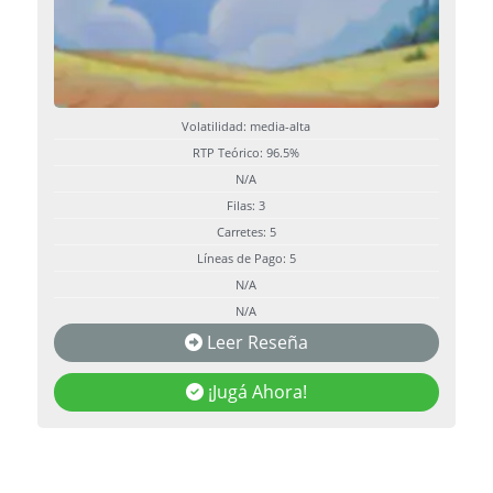
Volatilidad: media-alta
RTP Teórico: 96.5%
N/A
Filas: 3
Carretes: 5
Líneas de Pago: 5
N/A
N/A
Leer Reseña
¡Jugá Ahora!