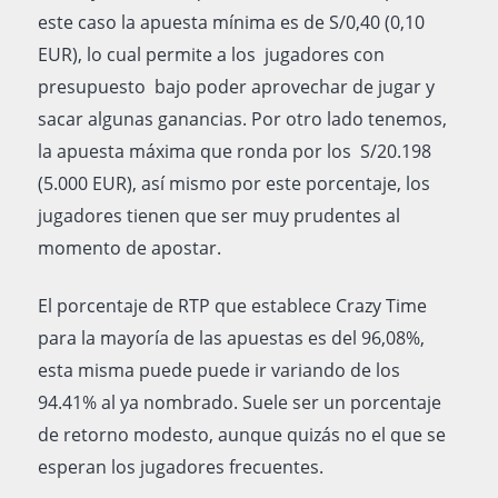
este caso la apuesta mínima es de S/0,40 (0,10
EUR), lo cual permite a los jugadores con
presupuesto bajo poder aprovechar de jugar y
sacar algunas ganancias. Por otro lado tenemos,
la apuesta máxima que ronda por los S/20.198
(5.000 EUR), así mismo por este porcentaje, los
jugadores tienen que ser muy prudentes al
momento de apostar.
El porcentaje de RTP que establece Crazy Time
para la mayoría de las apuestas es del 96,08%,
esta misma puede puede ir variando de los
94.41% al ya nombrado. Suele ser un porcentaje
de retorno modesto, aunque quizás no el que se
esperan los jugadores frecuentes.