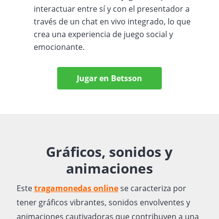
interactuar entre sí y con el presentador a
través de un chat en vivo integrado, lo que
crea una experiencia de juego social y
emocionante.
Jugar en Betsson
Gráficos, sonidos y
animaciones
Este
tragamonedas online
se caracteriza por
tener gráficos vibrantes, sonidos envolventes y
animaciones cautivadoras que contribuyen a una