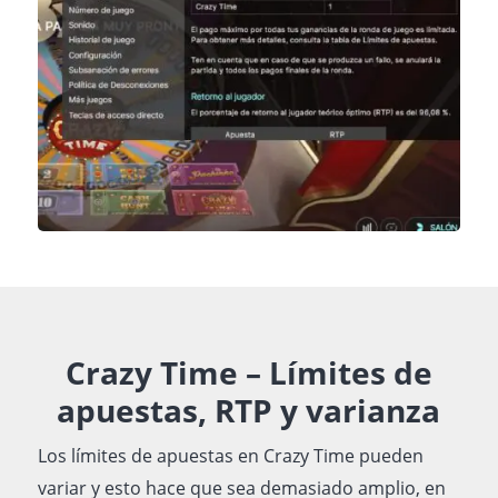
Crazy Time – Límites de
apuestas, RTP y varianza
Los límites de apuestas en Crazy Time pueden
variar y esto hace que sea demasiado amplio, en