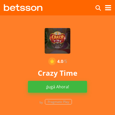
4.0
/5
Crazy Time
¡Jugá Ahora!
Pragmatic Play
by