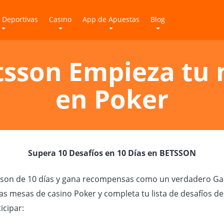
 Deportivas
Casino
App de Apuestas
Blog
etsson Empieza tu 
en Poker
Supera 10 Desafíos en 10 Días en BETSSON
tsson de 10 días y gana recompensas como un verdadero G
las mesas de casino Poker y completa tu lista de desafíos de
icipar: