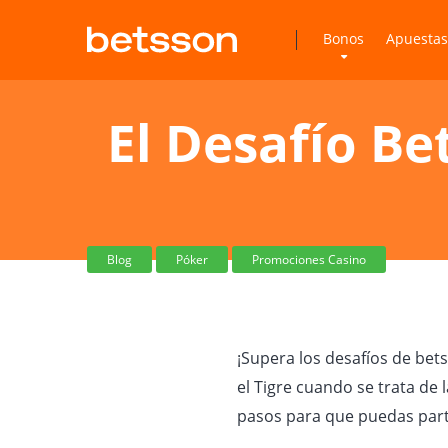
Bonos
Apuestas
El Desafío B
Blog
Póker
Promociones Casino
¡Supera los desafíos de be
el Tigre cuando se trata de 
pasos para que puedas part