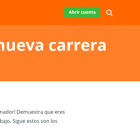
Abrir cuenta
nueva carrera
anador! Demuestra que eres
bajo. Sigue estos son los