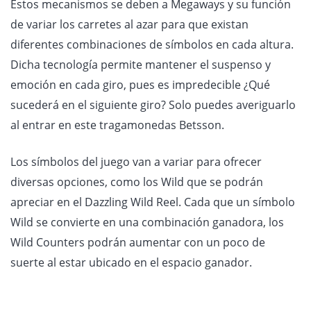
Estos mecanismos se deben a Megaways y su función
de variar los carretes al azar para que existan
diferentes combinaciones de símbolos en cada altura.
Dicha tecnología permite mantener el suspenso y
emoción en cada giro, pues es impredecible ¿Qué
sucederá en el siguiente giro? Solo puedes averiguarlo
al entrar en este tragamonedas Betsson.
Los símbolos del juego van a variar para ofrecer
diversas opciones, como los Wild que se podrán
apreciar en el Dazzling Wild Reel. Cada que un símbolo
Wild se convierte en una combinación ganadora, los
Wild Counters podrán aumentar con un poco de
suerte al estar ubicado en el espacio ganador.