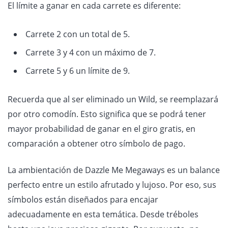
El límite a ganar en cada carrete es diferente:
Carrete 2 con un total de 5.
Carrete 3 y 4 con un máximo de 7.
Carrete 5 y 6 un límite de 9.
Recuerda que al ser eliminado un Wild, se reemplazará
por otro comodín. Esto significa que se podrá tener
mayor probabilidad de ganar en el giro gratis, en
comparación a obtener otro símbolo de pago.
La ambientación de Dazzle Me Megaways es un balance
perfecto entre un estilo afrutado y lujoso. Por eso, sus
símbolos están diseñados para encajar
adecuadamente en esta temática. Desde tréboles