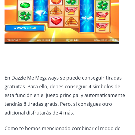
En Dazzle Me Megaways se puede conseguir tiradas
gratuitas. Para ello, debes conseguir 4 símbolos de
esta función en el juego principal y automáticamente
tendrás 8 tiradas gratis. Pero, si consigues otro
adicional disfrutarás de 4 más.
Como te hemos mencionado combinar el modo de