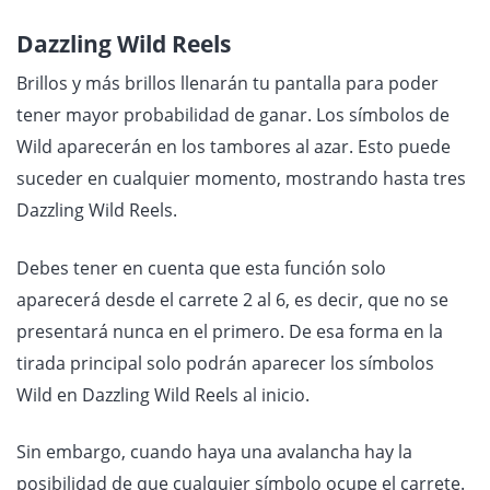
Dazzling Wild Reels
Brillos y más brillos llenarán tu pantalla para poder
tener mayor probabilidad de ganar. Los símbolos de
Wild aparecerán en los tambores al azar. Esto puede
suceder en cualquier momento, mostrando hasta tres
Dazzling Wild Reels.
Debes tener en cuenta que esta función solo
aparecerá desde el carrete 2 al 6, es decir, que no se
presentará nunca en el primero. De esa forma en la
tirada principal solo podrán aparecer los símbolos
Wild en Dazzling Wild Reels al inicio.
Sin embargo, cuando haya una avalancha hay la
posibilidad de que cualquier símbolo ocupe el carrete.