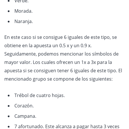
Verde.
Morada.
Naranja.
En este caso si se consigue 6 iguales de este tipo, se
obtiene en la apuesta un 0.5 x y un 0.9 x.
Seguidamente, podemos mencionar los símbolos de
mayor valor. Los cuales ofrecen un 1x a 3x para la
apuesta si se consiguen tener 6 iguales de este tipo. El
mencionado grupo se compone de los siguientes:
Trébol de cuatro hojas.
Corazón.
Campana.
7 afortunado. Este alcanza a pagar hasta 3 veces