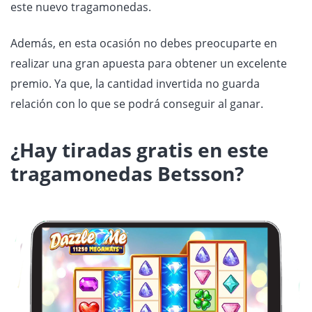
este nuevo tragamonedas.
Además, en esta ocasión no debes preocuparte en
realizar una gran apuesta para obtener un excelente
premio. Ya que, la cantidad invertida no guarda
relación con lo que se podrá conseguir al ganar.
¿Hay tiradas gratis en este
tragamonedas Betsson?