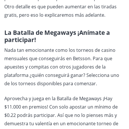
Otro detalle es que pueden aumentar en las tiradas
gratis, pero eso lo explicaremos más adelante.
La Batalla de Megaways ¡Anímate a
participar!
Nada tan emocionante como los torneos de casino
mensuales que conseguirás en Betsson. Para que
apuestes y compitas con otros jugadores de la
plataforma ¿quién conseguirá ganar? Selecciona uno
de los torneos disponibles para comenzar.
Aprovecha y juega en la Batalla de Megaways ¡Hay
$11.000 en premios! Con solo apostar un mínimo de
$0.22 podrás participar. Así que no lo pienses más y
demuestra tu valentía en un emocionante torneo de