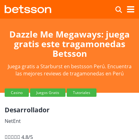
Dazzle Me Megaways: juega
gratis este tragamonedas
Betsson
Juega gratis a Starburst en bestsson Perú. Encuentra
las mejores reviews de tragamonedas en Perú
Casino
Juegos Gratis
Tutoriales
Desarrollador
NetEnt





4.8/5