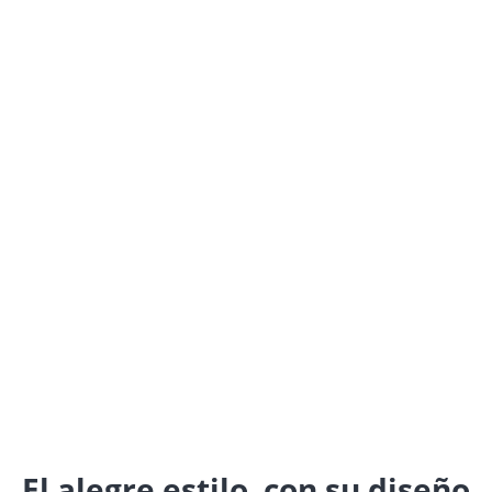
El alegre estilo con su diseño