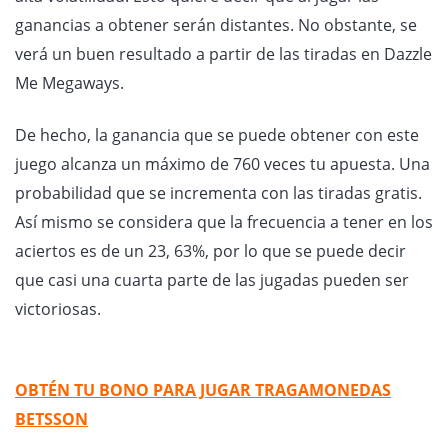
ganancias a obtener serán distantes. No obstante, se
verá un buen resultado a partir de las tiradas en Dazzle
Me Megaways.
De hecho, la ganancia que se puede obtener con este
juego alcanza un máximo de 760 veces tu apuesta. Una
probabilidad que se incrementa con las tiradas gratis.
Así mismo se considera que la frecuencia a tener en los
aciertos es de un 23, 63%, por lo que se puede decir
que casi una cuarta parte de las jugadas pueden ser
victoriosas.
OBTÉN TU BONO PARA JUGAR TRAGAMONEDAS
BETSSON