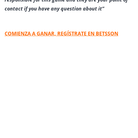
contact if you have any question about it”
COMIENZA A GANAR, REGÍSTRATE EN BETSSON