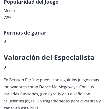
Popularidad del Juego
Media
72%
Formas de ganar
0
Valoración del Especialista
0
En Betsson Perú se puede conseguir los juegos más
innovadores como Dazzle Me Megaways. Con sus
variadas funciones, giros gratis y su diseño con
relucientes joyas. Un tragamonedas para divertirse y
ganar en este 2021.