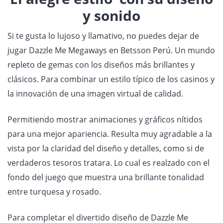
y sonido
Si te gusta lo lujoso y llamativo, no puedes dejar de
jugar Dazzle Me Megaways en Betsson Perú. Un mundo
repleto de gemas con los diseños más brillantes y
clásicos. Para combinar un estilo típico de los casinos y
la innovación de una imagen virtual de calidad.
Permitiendo mostrar animaciones y gráficos nítidos
para una mejor apariencia. Resulta muy agradable a la
vista por la claridad del diseño y detalles, como si de
verdaderos tesoros tratara. Lo cual es realzado con el
fondo del juego que muestra una brillante tonalidad
entre turquesa y rosado.
Para completar el divertido diseño de Dazzle Me