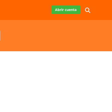
Abrir cuenta
l