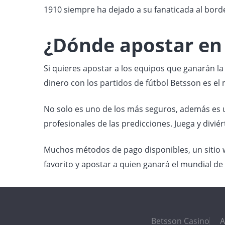
1910 siempre ha dejado a su fanaticada al bord
¿Dónde apostar en
Si quieres apostar a los equipos que ganarán l
dinero con los partidos de fútbol Betsson es el 
No solo es uno de los más seguros, además es u
profesionales de las predicciones. Juega y divié
Muchos métodos de pago disponibles, un sitio we
favorito y apostar a quien ganará el mundial de 
Betsson Casino
A