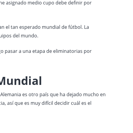
ne asignado medio cupo debe definir por
ran el tan esperado mundial de fútbol. La
quipos del mundo.
ego pasar a una etapa de eliminatorias por
 Mundial
ta. Alemania es otro país que ha dejado mucho en
 así que es muy difícil decidir cuál es el