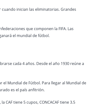
r cuando inician las eliminatorias. Grandes
onfederaciones que componen la FIFA. Las
ganará el mundial de fútbol.
ebrarse cada 4 años. Desde el año 1930 reúne a
r el Mundial de Fútbol. Para llegar al Mundial de
ado es el país anfitrión.
, la CAF tiene 5 cupos, CONCACAF tiene 3.5