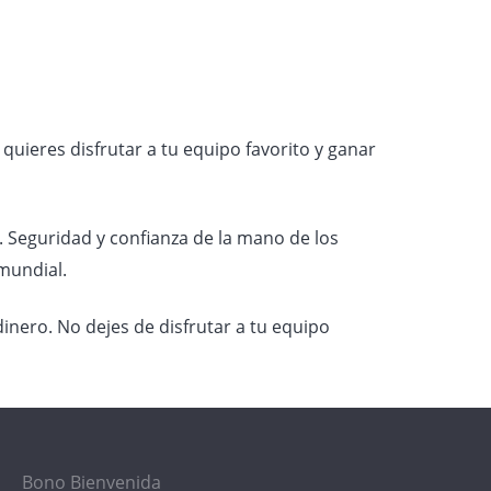
i quieres disfrutar a tu equipo favorito y ganar
 Seguridad y confianza de la mano de los
 mundial.
inero. No dejes de disfrutar a tu equipo
Bono Bienvenida