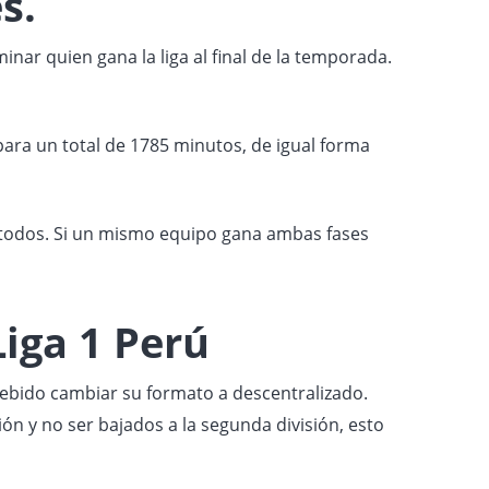
s.
nar quien gana la liga al final de la temporada.
ara un total de 1785 minutos, de igual forma
a todos. Si un mismo equipo gana ambas fases
iga 1 Perú
debido cambiar su formato a descentralizado.
 y no ser bajados a la segunda división, esto