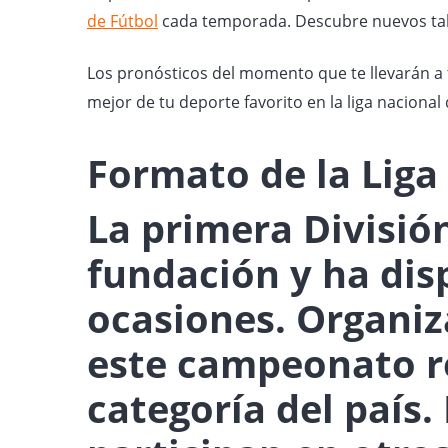
de Fútbol
cada temporada. Descubre nuevos tale
Los pronósticos del momento que te llevarán a
mejor de tu deporte favorito en la liga nacional
Formato de la Liga
La primera Divisió
fundación y ha di
ocasiones. Organiz
este campeonato r
categoría del país.