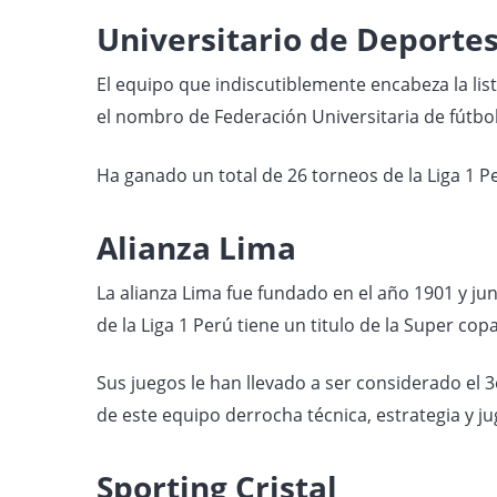
Universitario de Deporte
El equipo que indiscutiblemente encabeza la lis
el nombro de Federación Universitaria de fútbol
Ha ganado un total de 26 torneos de la Liga 1 P
Alianza Lima
La alianza Lima fue fundado en el año 1901 y ju
de la Liga 1 Perú tiene un titulo de la Super co
Sus juegos le han llevado a ser considerado el 
de este equipo derrocha técnica, estrategia y 
Sporting Cristal