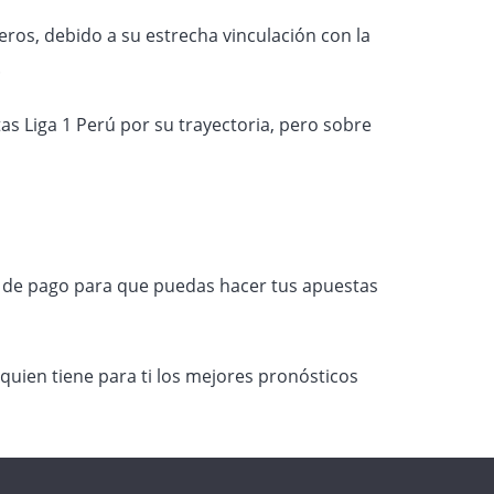
ros, debido a su estrecha vinculación con la
.
tas Liga 1 Perú por su trayectoria, pero sobre
s de pago para que puedas hacer tus apuestas
quien tiene para ti los mejores pronósticos