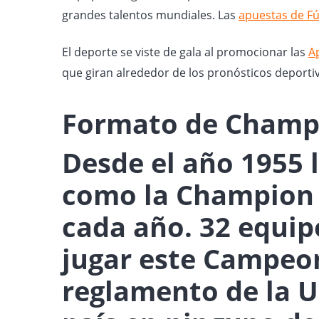
grandes talentos mundiales. Las
apuestas de Fú
El deporte se viste de gala al promocionar las
A
que giran alrededor de los pronósticos deport
Formato de Champ
Desde el año 1955 
como la Champion 
cada año. 32 equip
jugar este Campeon
reglamento de la 