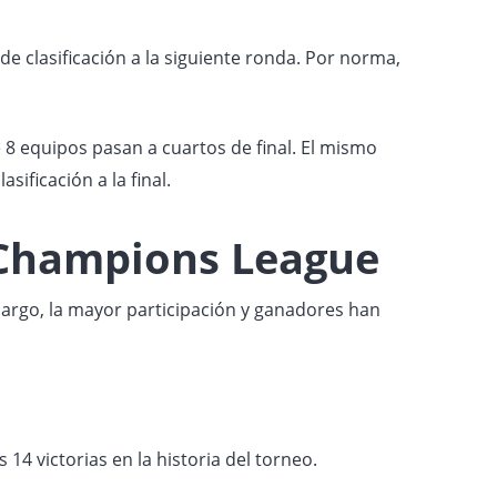
de clasificación a la siguiente ronda. Por norma,
 8 equipos pasan a cuartos de final. El mismo
sificación a la final.
 Champions League
bargo, la mayor participación y ganadores han
 victorias en la historia del torneo.