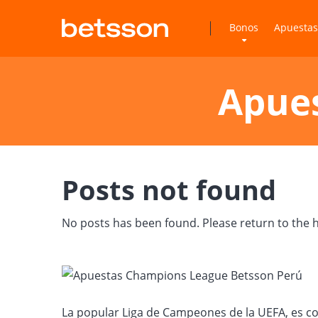
Bonos
Apuestas
Apue
Posts not found
No posts has been found. Please return to the
La popular Liga de Campeones de la UEFA, es c