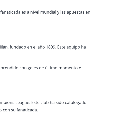
fanaticada es a nivel mundial y las apuestas en
ilán, fundado en el año 1899. Este equipo ha
orprendido con goles de último momento e
mpions League. Este club ha sido catalogado
o con su fanaticada.