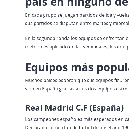
país en ninguno de
En cada grupo se juegan partidos de ida y vuelta
sus partidos se disputan entre martes y miérco
En la segunda ronda los equipos se enfrentan e
método es aplicado en las semifinales, los equipo
Equipos más popul
Muchos países esperan que sus equipos figuren 
sido en España gracias a sus dos equipos estrell
Real Madrid C.F (España)
Los campeones españoles más esperados en cada 
Declarada como club de fútbol desde el año 19