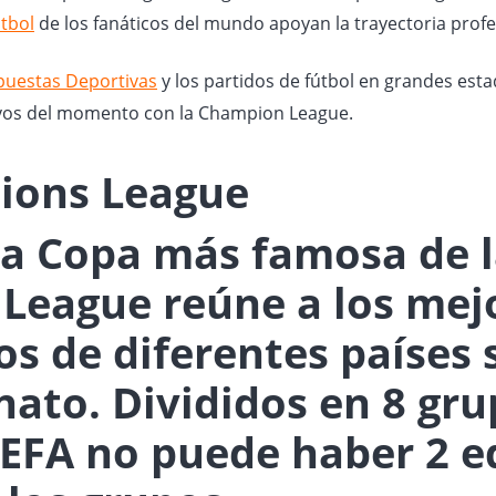
tbol
de los fanáticos del mundo apoyan la trayectoria profe
puestas Deportivas
y los partidos de fútbol en grandes esta
ivos del momento con la Champion League.
ions League
la Copa más famosa de 
League reúne a los mej
os de diferentes países
ato. Divididos en 8 gru
UEFA no puede haber 2 