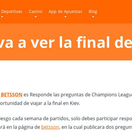
 Deportivas
Casino
App de Apuestas
Blog
va a ver la final 
n
BETSSON
es Responde las preguntas de Champions Leagu
rtunidad de viajar a la final en Kiev.
riesgo cada semana de partidos, solo debes participar resp
rá en la página de
betsson
. en la cual publicara dos pregu