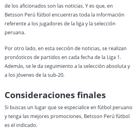
de los aficionados son las noticias. Y es que, en
Betsson Perú fútbol encuentras toda la información
referente a los jugadores de la liga y la selección
peruana.
Por otro lado, en esta sección de noticias, se realizan
pronósticos de partidos en cada fecha de la Liga 1.
Además, se le da seguimiento a la selección absoluta y
a los jóvenes de la sub-20.
Consideraciones finales
Si buscas un lugar que se especialice en fútbol peruano
y tenga las mejores promociones, Betsson Perú fútbol
es el indicado.