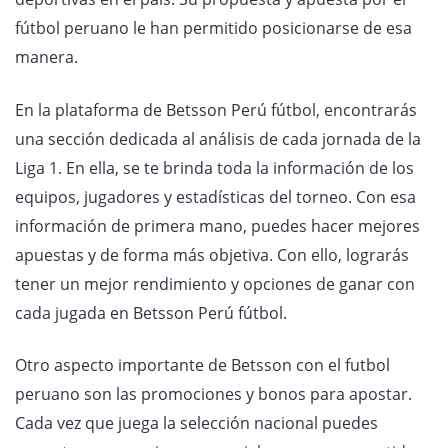
fútbol peruano le han permitido posicionarse de esa
manera.
En la plataforma de Betsson Perú fútbol, encontrarás
una sección dedicada al análisis de cada jornada de la
Liga 1. En ella, se te brinda toda la información de los
equipos, jugadores y estadísticas del torneo. Con esa
información de primera mano, puedes hacer mejores
apuestas y de forma más objetiva. Con ello, lograrás
tener un mejor rendimiento y opciones de ganar con
cada jugada en Betsson Perú fútbol.
Otro aspecto importante de Betsson con el futbol
peruano son las promociones y bonos para apostar.
Cada vez que juega la selección nacional puedes