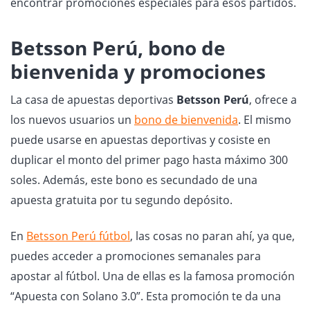
encontrar promociones especiales para esos partidos.
Betsson Perú, bono de
bienvenida y promociones
La casa de apuestas deportivas
Betsson Perú
, ofrece a
los nuevos usuarios un
bono de bienvenida
. El mismo
puede usarse en apuestas deportivas y cosiste en
duplicar el monto del primer pago hasta máximo 300
soles. Además, este bono es secundado de una
apuesta gratuita por tu segundo depósito.
En
Betsson Perú fútbol
, las cosas no paran ahí, ya que,
puedes acceder a promociones semanales para
apostar al fútbol. Una de ellas es la famosa promoción
“Apuesta con Solano 3.0”. Esta promoción te da una