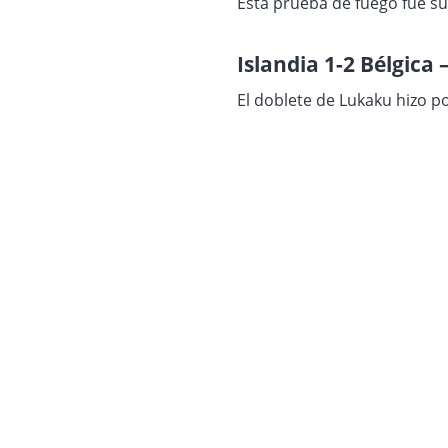
Esta prueba de fuego fue s
Islandia 1-2 Bélgica
El doblete de Lukaku hizo pos