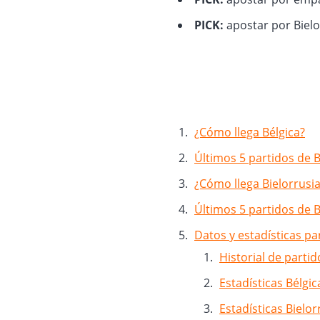
PICK:
apostar por Biel
¿Cómo llega Bélgica?
Últimos 5 partidos de B
¿Cómo llega Bielorrusi
Últimos 5 partidos de B
Datos y estadísticas par
Historial de partid
Estadísticas Bélgic
Estadísticas Bielor