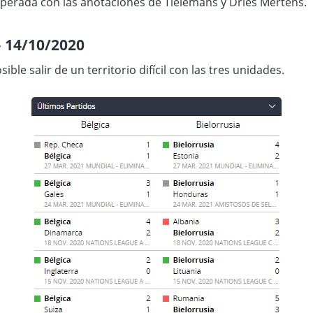
uperada con las anotaciones de Tielemans y Dries Mertens.
 – 14/10/2020
ible salir de un territorio difícil con las tres unidades.