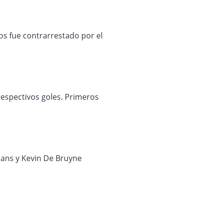
os fue contrarrestado por el
respectivos goles. Primeros
mans y Kevin De Bruyne