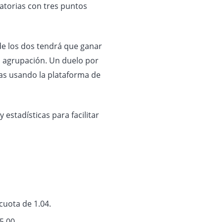
natorias con tres puntos
de los dos tendrá que ganar
ta agrupación. Un duelo por
as usando la plataforma de
 estadísticas para facilitar
cuota de 1.04.
5.00.