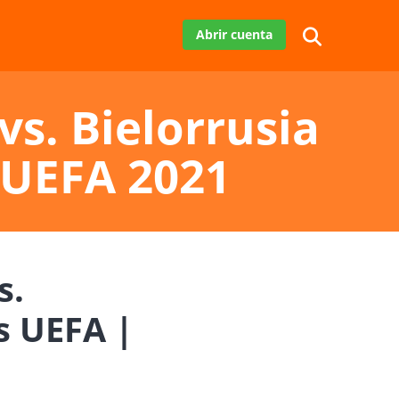
Abrir cuenta
vs. Bielorrusia
s UEFA 2021
s.
s UEFA |