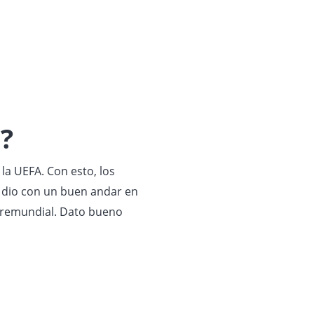
a?
la UEFA. Con esto, los
se dio con un buen andar en
 premundial. Dato bueno