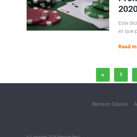
202
Este di
es que p
Read m
«
1
Betsson Casino
A
© Copyright 2026 Betsson Perú