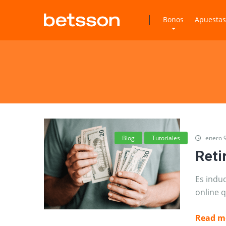
Bonos
Apuestas
Blog
Tutoriales
enero 9
Reti
Es indu
online q
Read m