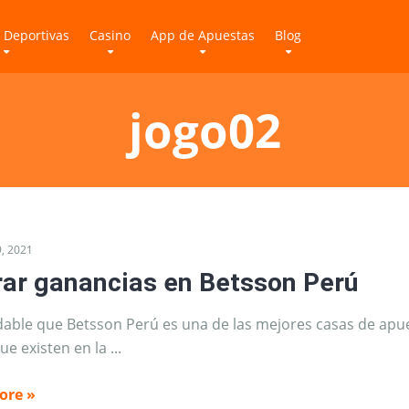
 Deportivas
Casino
App de Apuestas
Blog
jogo02
, 2021
rar ganancias en Betsson Perú
dable que Betsson Perú es una de las mejores casas de apu
ue existen en la ...
ore »