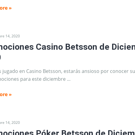
ore »
re 14, 2020
ociones Casino Betsson de Dicie
0
as jugado en Casino Betsson, estarás ansioso por conocer su
ociones para este diciembre ...
ore »
re 14, 2020
ociones Póker Betsson de Dicie