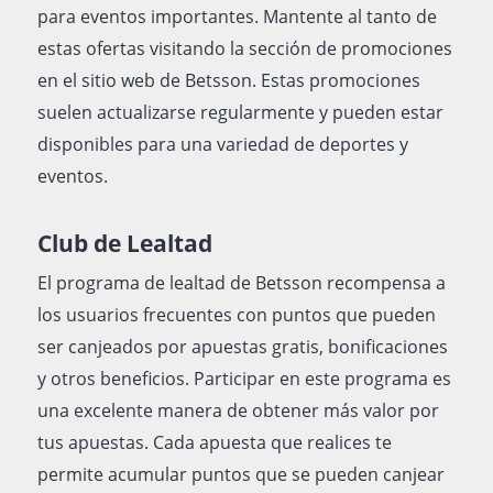
para eventos importantes. Mantente al tanto de
estas ofertas visitando la sección de promociones
en el sitio web de Betsson. Estas promociones
suelen actualizarse regularmente y pueden estar
disponibles para una variedad de deportes y
eventos.
Club de Lealtad
El programa de lealtad de Betsson recompensa a
los usuarios frecuentes con puntos que pueden
ser canjeados por apuestas gratis, bonificaciones
y otros beneficios. Participar en este programa es
una excelente manera de obtener más valor por
tus apuestas. Cada apuesta que realices te
permite acumular puntos que se pueden canjear