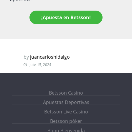
¡Apuesta en Betsson!
by
juancarloshidalgo
julio 15, 2024
Betsson Casino
Apuestas Deportivas
Betsson Live Casino
Betsson póker
Bono Bienvenida