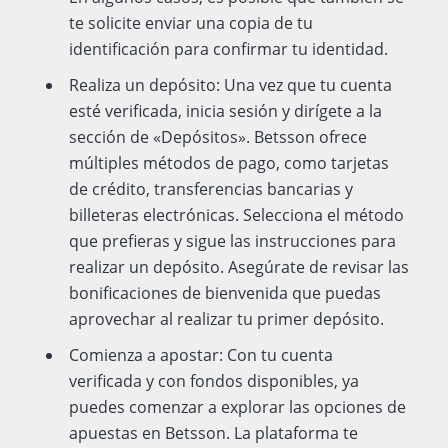
te solicite enviar una copia de tu
identificación para confirmar tu identidad.
Realiza un depósito: Una vez que tu cuenta
esté verificada, inicia sesión y dirígete a la
sección de «Depósitos». Betsson ofrece
múltiples métodos de pago, como tarjetas
de crédito, transferencias bancarias y
billeteras electrónicas. Selecciona el método
que prefieras y sigue las instrucciones para
realizar un depósito. Asegúrate de revisar las
bonificaciones de bienvenida que puedas
aprovechar al realizar tu primer depósito.
Comienza a apostar: Con tu cuenta
verificada y con fondos disponibles, ya
puedes comenzar a explorar las opciones de
apuestas en Betsson. La plataforma te