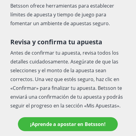
Betsson ofrece herramientas para establecer
límites de apuesta y tiempo de juego para
fomentar un ambiente de apuestas seguro.
Revisa y confirma tu apuesta
Antes de confirmar tu apuesta, revisa todos los
detalles cuidadosamente. Asegúrate de que las
selecciones y el monto de la apuesta sean
correctos. Una vez que estés seguro, haz clic en
«Confirmar» para finalizar tu apuesta. Betsson te
enviará una confirmación de tu apuesta y podrás
seguir el progreso en la sección «Mis Apuestas».
¡Aprende a apostar en Betsson!