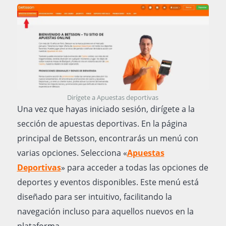
Dirígete a Apuestas deportivas
Una vez que hayas iniciado sesión, dirígete a la
sección de apuestas deportivas. En la página
principal de Betsson, encontrarás un menú con
varias opciones. Selecciona «
Apuestas
Deportivas
» para acceder a todas las opciones de
deportes y eventos disponibles. Este menú está
diseñado para ser intuitivo, facilitando la
navegación incluso para aquellos nuevos en la
plataforma.