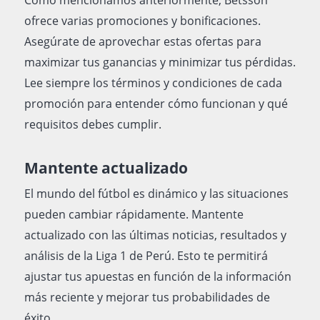
ofrece varias promociones y bonificaciones.
Asegúrate de aprovechar estas ofertas para
maximizar tus ganancias y minimizar tus pérdidas.
Lee siempre los términos y condiciones de cada
promoción para entender cómo funcionan y qué
requisitos debes cumplir.
Mantente actualizado
El mundo del fútbol es dinámico y las situaciones
pueden cambiar rápidamente. Mantente
actualizado con las últimas noticias, resultados y
análisis de la Liga 1 de Perú. Esto te permitirá
ajustar tus apuestas en función de la información
más reciente y mejorar tus probabilidades de
éxito.