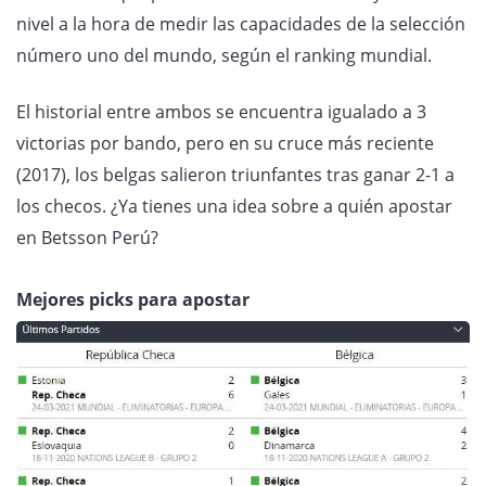
nivel a la hora de medir las capacidades de la selección
número uno del mundo, según el ranking mundial.
El historial entre ambos se encuentra igualado a 3
victorias por bando, pero en su cruce más reciente
(2017), los belgas salieron triunfantes tras ganar 2-1 a
los checos. ¿Ya tienes una idea sobre a quién apostar
en Betsson Perú?
Mejores picks para apostar