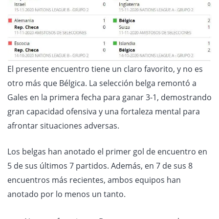
El presente encuentro tiene un claro favorito, y no es
otro más que Bélgica. La selección belga remontó a
Gales en la primera fecha para ganar 3-1, demostrando
gran capacidad ofensiva y una fortaleza mental para
afrontar situaciones adversas.
Los belgas han anotado el primer gol de encuentro en
5 de sus últimos 7 partidos. Además, en 7 de sus 8
encuentros más recientes, ambos equipos han
anotado por lo menos un tanto.