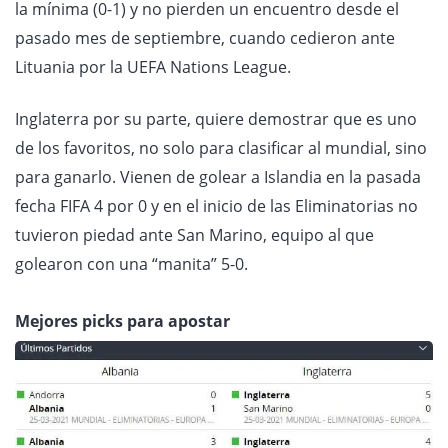
la mínima (0-1) y no pierden un encuentro desde el
pasado mes de septiembre, cuando cedieron ante
Lituania por la UEFA Nations League.
Inglaterra por su parte, quiere demostrar que es uno
de los favoritos, no solo para clasificar al mundial, sino
para ganarlo. Vienen de golear a Islandia en la pasada
fecha FIFA 4 por 0 y en el inicio de las Eliminatorias no
tuvieron piedad ante San Marino, equipo al que
golearon con una “manita” 5-0.
Mejores picks para apostar