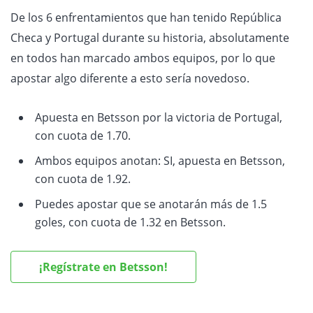
De los 6 enfrentamientos que han tenido República
Checa y Portugal durante su historia, absolutamente
en todos han marcado ambos equipos, por lo que
apostar algo diferente a esto sería novedoso.
Apuesta en Betsson por la victoria de Portugal,
con cuota de 1.70.
Ambos equipos anotan: SI, apuesta en Betsson,
con cuota de 1.92.
Puedes apostar que se anotarán más de 1.5
goles, con cuota de 1.32 en Betsson.
¡Regístrate en Betsson!