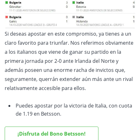
Si deseas apostar en este compromiso, ya tienes a un
claro favorito para triunfar. Nos referimos obviamente
a los italianos que viene de ganar su partido en la
primera jornada por 2-0 ante Irlanda del Norte y
además poseen una enorme racha de invictos que,
seguramente, querrán extender aún más ante un rival
relativamente accesible para ellos.
Puedes apostar por la victoria de Italia, con cuota
de 1.19 en Betsson.
¡Disfruta del Bono Betsson!