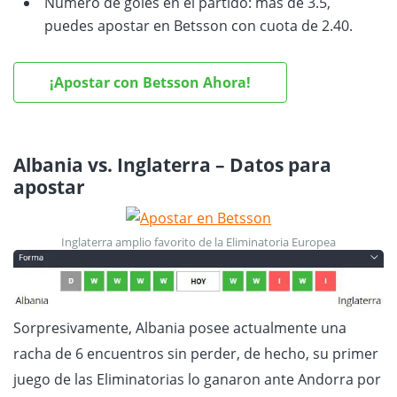
Número de goles en el partido: más de 3.5,
puedes apostar en Betsson con cuota de 2.40.
¡Apostar con Betsson Ahora!
Albania vs. Inglaterra – Datos para
apostar
Inglaterra amplio favorito de la Eliminatoria Europea
Sorpresivamente, Albania posee actualmente una
racha de 6 encuentros sin perder, de hecho, su primer
juego de las Eliminatorias lo ganaron ante Andorra por