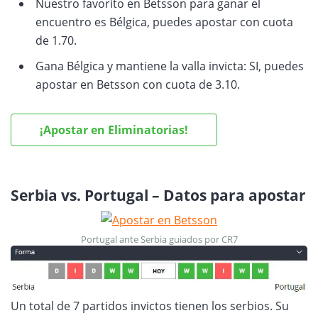
Nuestro favorito en Betsson para ganar el
encuentro es Bélgica, puedes apostar con cuota
de 1.70.
Gana Bélgica y mantiene la valla invicta: SI, puedes
apostar en Betsson con cuota de 3.10.
¡Apostar en Eliminatorias!
Serbia vs. Portugal – Datos para apostar
Portugal ante Serbia guiados por CR7
Un total de 7 partidos invictos tienen los serbios. Su