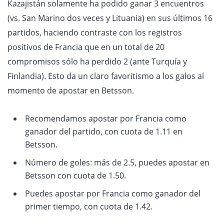
Kazajistán solamente ha podido ganar 3 encuentros
(vs. San Marino dos veces y Lituania) en sus últimos 16
partidos, haciendo contraste con los registros
positivos de Francia que en un total de 20
compromisos sólo ha perdido 2 (ante Turquía y
Finlandia). Esto da un claro favoritismo a los galos al
momento de apostar en Betsson.
Recomendamos apostar por Francia como
ganador del partido, con cuota de 1.11 en
Betsson.
Número de goles: más de 2.5, puedes apostar en
Betsson con cuota de 1.50.
Puedes apostar por Francia como ganador del
primer tiempo, con cuota de 1.42.