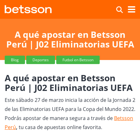
A qué apostar en Betsson
Perú | J02 Eliminatorias UEFA
Blog
Deportes
Futbol en Betsson
A qué apostar en Betsson
Perú | J02 Eliminatorias UEFA
Este sábado 27 de marzo inicia la acción de la Jornada 2
de las Eliminatorias UEFA para la Copa del Mundo 2022.
Podrás apostar de manera segura a través de
Betsson
Perú
,
tu casa de apuestas online favorita.