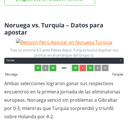
Noruega vs. Turquía – Datos para
apostar
Tras su victoria 4-2 ante Países Bajos, Turquía busca duplicar sus
puntos en el arranque del Grupo G.
Ambas selecciones lograron ganar sus respectivos
encuentros en la primera jornada de las eliminatorias
europeas. Noruega venció sin problemas a Gibraltar
por 0-3, mientras que Turquía sorprendió y triunfó
sobre Holanda por 4-2.