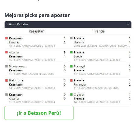
Mejores picks para apostar
¡Ir a Betsson Perú!