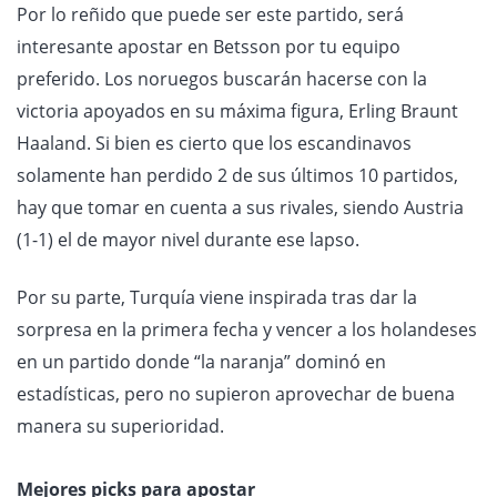
Por lo reñido que puede ser este partido, será
interesante apostar en Betsson por tu equipo
preferido. Los noruegos buscarán hacerse con la
victoria apoyados en su máxima figura, Erling Braunt
Haaland. Si bien es cierto que los escandinavos
solamente han perdido 2 de sus últimos 10 partidos,
hay que tomar en cuenta a sus rivales, siendo Austria
(1-1) el de mayor nivel durante ese lapso.
Por su parte, Turquía viene inspirada tras dar la
sorpresa en la primera fecha y vencer a los holandeses
en un partido donde “la naranja” dominó en
estadísticas, pero no supieron aprovechar de buena
manera su superioridad.
Mejores picks para apostar