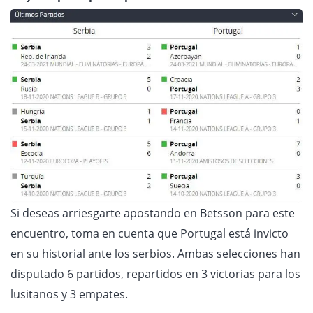
Si deseas arriesgarte apostando en Betsson para este
encuentro, toma en cuenta que Portugal está invicto
en su historial ante los serbios. Ambas selecciones han
disputado 6 partidos, repartidos en 3 victorias para los
lusitanos y 3 empates.