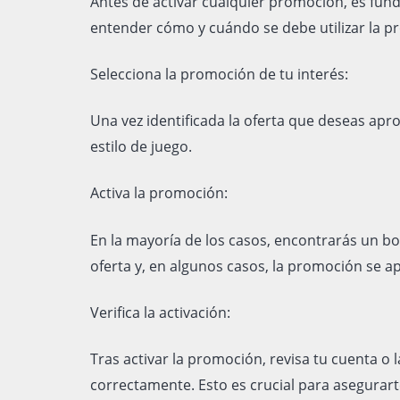
Antes de activar cualquier promoción, es fun
entender cómo y cuándo se debe utilizar la p
Selecciona la promoción de tu interés:
Una vez identificada la oferta que deseas apro
estilo de juego.
Activa la promoción:
En la mayoría de los casos, encontrarás un bot
oferta y, en algunos casos, la promoción se a
Verifica la activación:
Tras activar la promoción, revisa tu cuenta o
correctamente. Esto es crucial para asegurarte