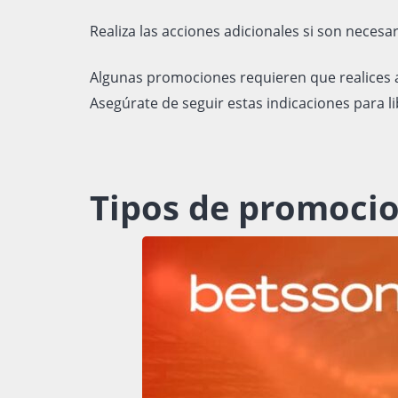
Realiza las acciones adicionales si son necesar
Algunas promociones requieren que realices a
Asegúrate de seguir estas indicaciones para l
Tipos de promocio