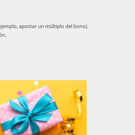
jemplo, apostar un múltiplo del bono).
ón.