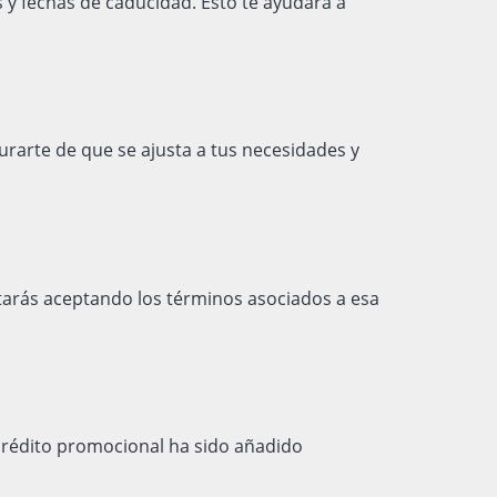
 y fechas de caducidad. Esto te ayudará a
gurarte de que se ajusta a tus necesidades y
estarás aceptando los términos asociados a esa
 crédito promocional ha sido añadido