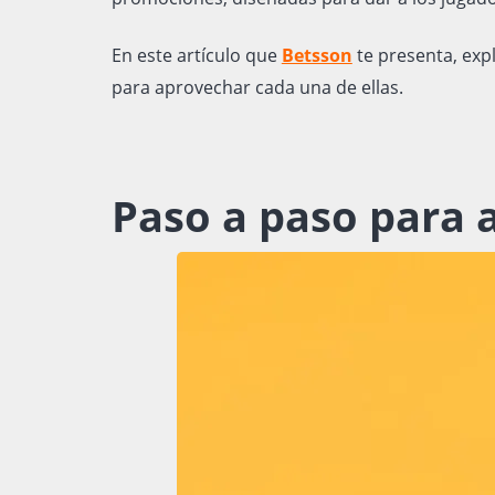
En este artículo que
Betsson
te presenta, exp
para aprovechar cada una de ellas.
Paso a paso para 