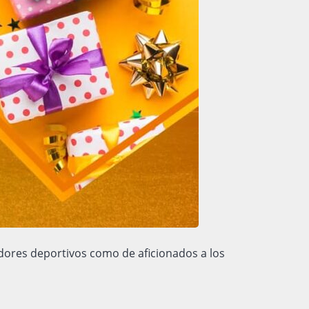
dores deportivos como de aficionados a los