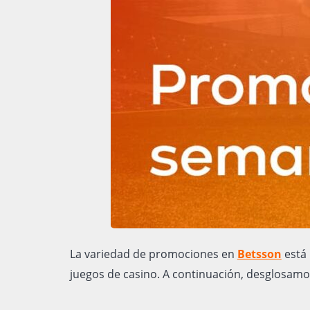
La variedad de promociones en
Betsson
está 
juegos de casino. A continuación, desglosamo